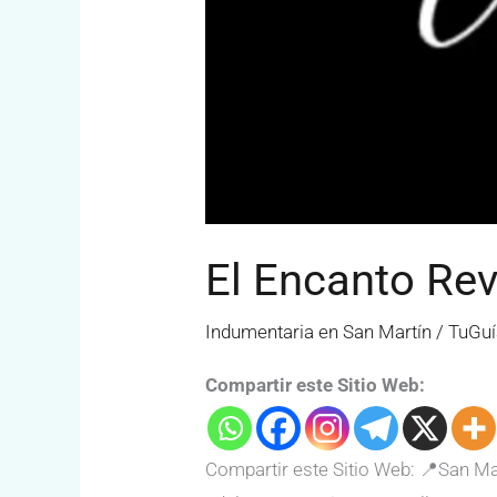
El Encanto Rev
Indumentaria en San Martín
/
TuGuí
Compartir este Sitio Web:
Compartir este Sitio Web: 📍San Ma