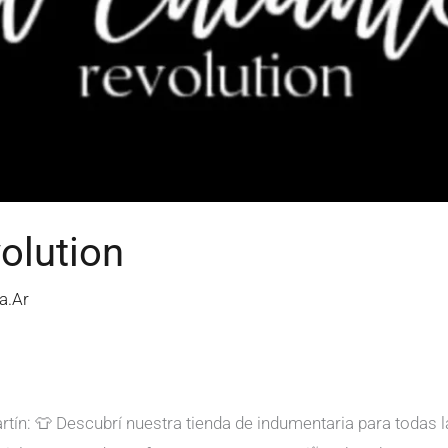
olution
a.Ar
rtín: 👕 Descubrí nuestra tienda de indumentaria para todas 