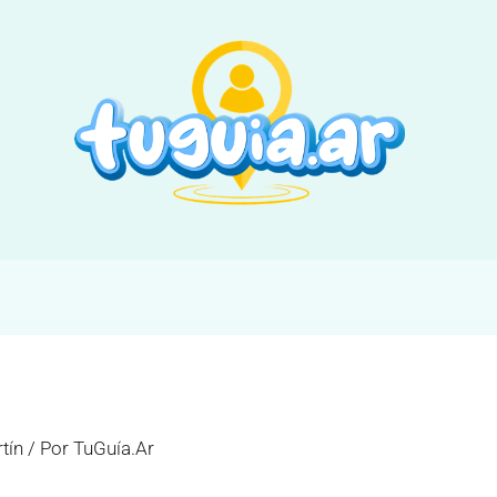
tín
/ Por
TuGuía.Ar