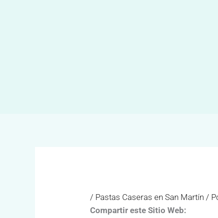
Ir
al
contenido
/
Pastas Caseras en San Martín
/ P
Compartir este Sitio Web: