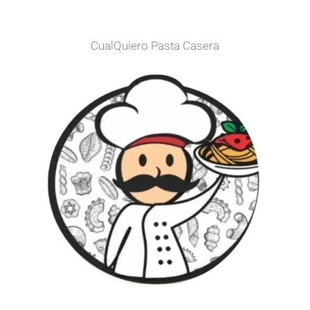
CualQuiero Pasta Casera