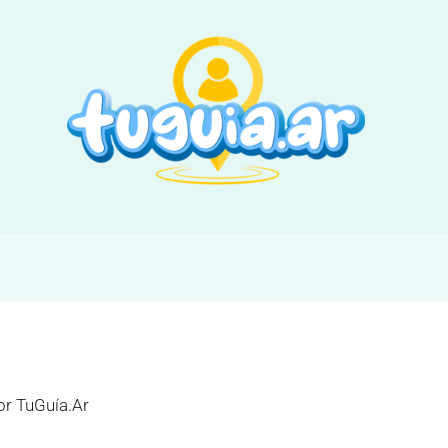
or
TuGuía.Ar