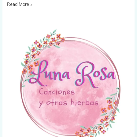
Read More »
Luna
Rosa
Canciones
y
otras
Hierbas