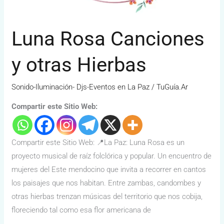
Luna Rosa Canciones
y otras Hierbas
Sonido-Iluminación- Djs-Eventos en La Paz
/
TuGuía.Ar
Compartir este Sitio Web:
Compartir este Sitio Web: 📍La Paz: Luna Rosa es un
proyecto musical de raíz folclórica y popular. Un encuentro de
mujeres del Este mendocino que invita a recorrer en cantos
los paisajes que nos habitan. Entre zambas, candombes y
otras hierbas trenzan músicas del territorio que nos cobija,
floreciendo tal como esa flor americana de