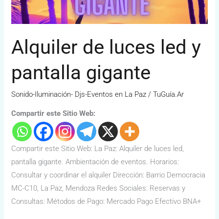
Alquiler de luces led y
pantalla gigante
Sonido-Iluminación- Djs-Eventos en La Paz
/
TuGuía.Ar
Compartir este Sitio Web:
Compartir este Sitio Web: La Paz: Alquiler de luces led,
pantalla gigante. Ambientación de eventos. Horarios:
Consultar y coordinar el alquiler Dirección: Barrio Democracia
MC-C10, La Paz, Mendoza Redes Sociales: Reservas y
Consultas: Métodos de Pago: Mercado Pago Efectivo BNA+