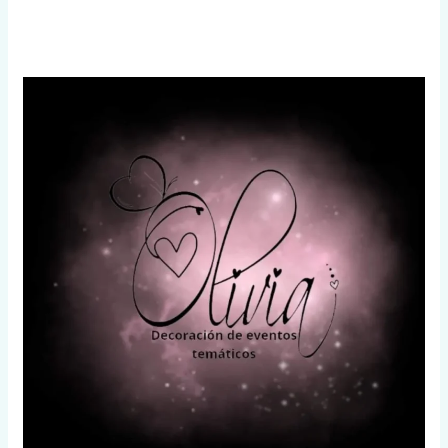
Olivia
Decoración
de
Eventos
Temáticos