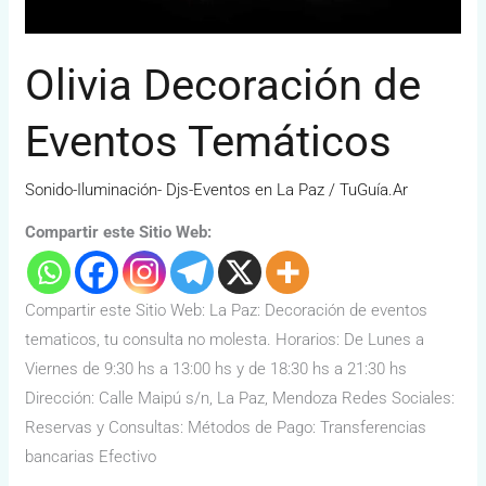
Olivia Decoración de
Eventos Temáticos
Sonido-Iluminación- Djs-Eventos en La Paz
/
TuGuía.Ar
Compartir este Sitio Web:
Compartir este Sitio Web: La Paz: Decoración de eventos
tematicos, tu consulta no molesta. Horarios: De Lunes a
Viernes de 9:30 hs a 13:00 hs y de 18:30 hs a 21:30 hs
Dirección: Calle Maipú s/n, La Paz, Mendoza Redes Sociales:
Reservas y Consultas: Métodos de Pago: Transferencias
bancarias Efectivo