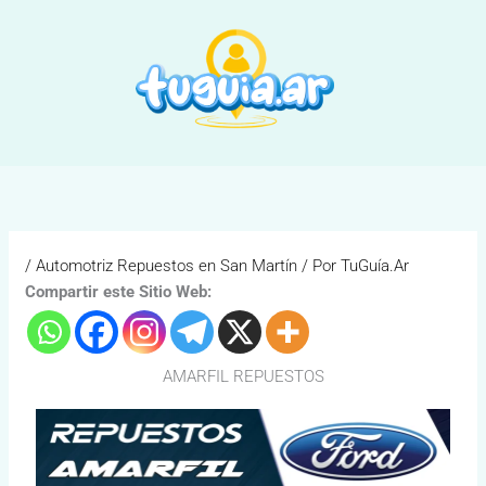
Ir
al
contenido
/
Automotriz Repuestos en San Martín
/ Por
TuGuía.Ar
Compartir este Sitio Web:
AMARFIL REPUESTOS