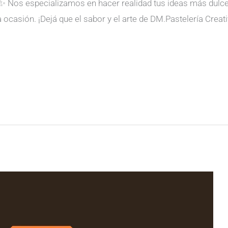
✨ Nos especializamos en hacer realidad tus ideas más dulce
a ocasión. ¡Dejá que el sabor y el arte de DM.Pastelería Cre