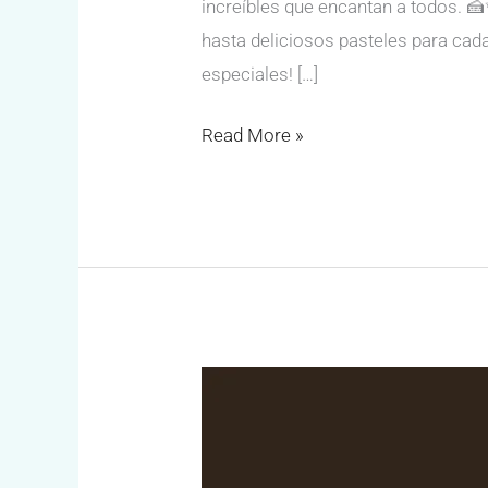
increíbles que encantan a todos. 
hasta deliciosos pasteles para cad
especiales! […]
Read More »
CONVOY
Beer
Park