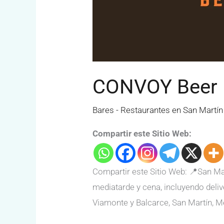
CONVOY Beer 
Bares - Restaurantes en San Martín
Compartir este Sitio Web:
Compartir este Sitio Web: 📍San Ma
mediatarde y cena, incluyendo deliv
Viamonte y Balcarce, San Martín, M