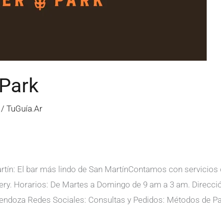
Park
/
TuGuía.Ar
rtín: El bar más lindo de San MartínContamos con servicios
ery. Horarios: De Martes a Domingo de 9 am a 3 am. Direcció
endoza Redes Sociales: Consultas y Pedidos: Métodos de Pag