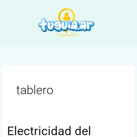
Ir
al
contenido
tablero
Electricidad del
Electricidad
del