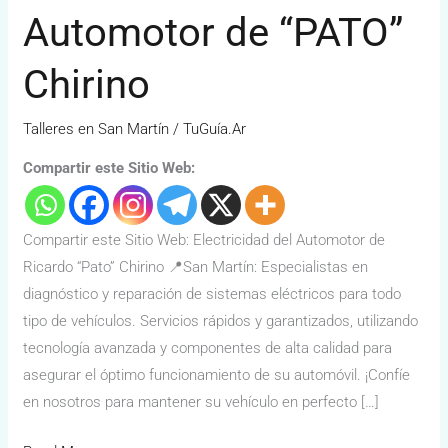
Automotor de “PATO”
Automotor
de
Chirino
“PATO”
Chirino
Talleres en San Martín
/
TuGuía.Ar
Compartir este Sitio Web:
Compartir este Sitio Web: Electricidad del Automotor de
Ricardo “Pato” Chirino 📍San Martín: Especialistas en
diagnóstico y reparación de sistemas eléctricos para todo
tipo de vehículos. Servicios rápidos y garantizados, utilizando
tecnología avanzada y componentes de alta calidad para
asegurar el óptimo funcionamiento de su automóvil. ¡Confíe
en nosotros para mantener su vehículo en perfecto […]