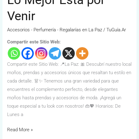
Venir
Accesorios - Perfumería - Regalarías en La Paz
/
TuGuía.Ar
Compartir este Sitio Web:
Compartir este Sitio Web: 📍La Paz: 🎀 Descubrí nuestro local
moños, prendas y accesorios únicos que resaltan tu estilo en
cada detalle. 👗✨ Tenemos una gran variedad para que
encuentres el complemento perfecto, desde elegantes
moños hasta prendas y accesorios de moda. ¡Agregá un
toque especial a tu look con nosotros! 👜💖 Horarios: De
Lunes a
Read More »