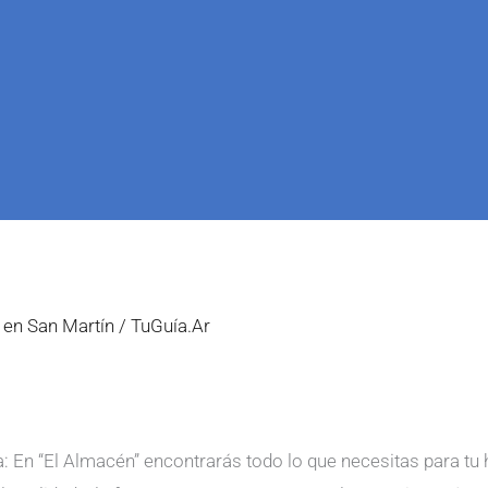
 en San Martín
/
TuGuía.Ar
a: En “El Almacén” encontrarás todo lo que necesitas para 