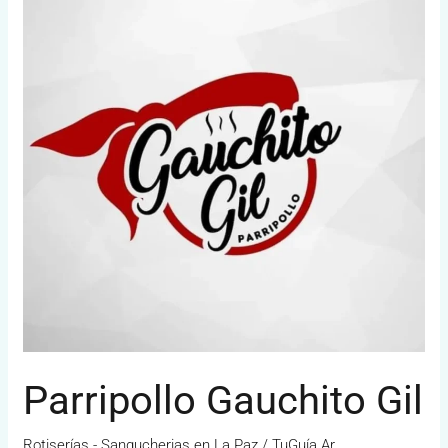
Gil
Parripollo Gauchito Gil
Rotiserías - Sangucherias en La Paz
/
TuGuía.Ar