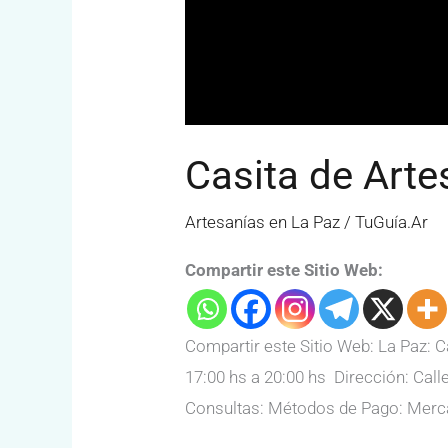
Casita de Arte
Artesanías en La Paz
/
TuGuía.Ar
Compartir este Sitio Web:
Compartir este Sitio Web: La Paz: 
17:00 hs a 20:00 hs Dirección: Cal
Consultas: Métodos de Pago: Merc