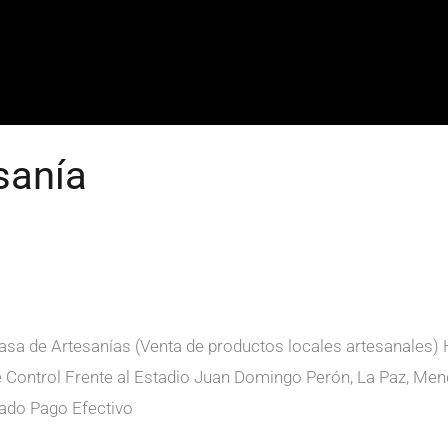
sanía
Casa de Artesanías (Venta de productos locales artesanales)
le Control Frente al Estadio Juan Domingo Perón, La Paz, Me
ado Pago Efectivo