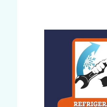
Refrigeración
y
Electricidad
–
Juan
Jofre