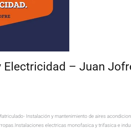
y Electricidad – Juan Jofr
Matriculado- Instalación y mantenimiento de aires acondicion
arropas.Instalaciones electricas monofasica y trifasica e ind