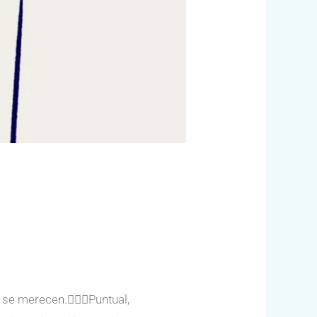
e merecen.👩🏻‍⚕️Puntual,