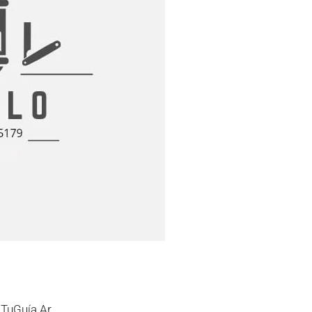
/
TuGuía.Ar