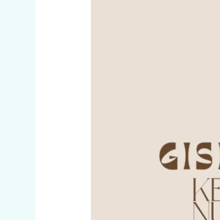
Gisel
Villegas