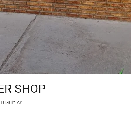
ER SHOP
/
TuGuía.Ar