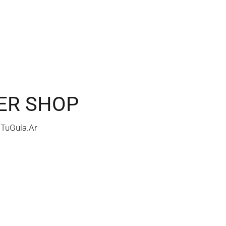
ER SHOP
/
TuGuía.Ar