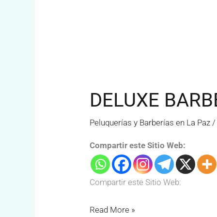
DELUXE
BARBER
DELUXE BARB
SHOP
Peluquerías y Barberías en La Paz
Compartir este Sitio Web:
Compartir este Sitio Web:
Read More »