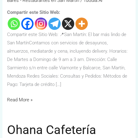
Bares - Restaurantes en San Martín
/
TuGuía.Ar
Compartir este Sitio Web:
Compartir este Sitio Web: 📍San Martín: El bar más lindo de
San MartínContamos con servicios de desayunos,
almuerzos, mediatarde y cena, incluyendo delivery. Horarios:
De Martes a Domingo de 9 am a 3 am. Dirección: Calle
Sarmiento s/n entre calle Viamonte y Balcarce, San Martín,
Mendoza Redes Sociales: Consultas y Pedidos: Métodos de
Pago: Tarjeta de crédito […]
Read More »
Ohana Cafetería
Ohana
Cafetería